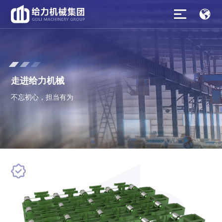
走
进
给
力
机
械
不
忘
初
心
，
担
当
有
为